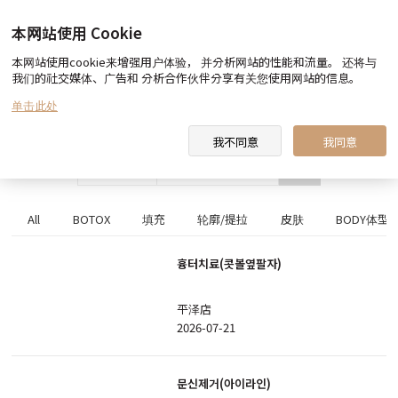
本网站使用 Cookie
本网站使用cookie来增强用户体验， 并分析网站的性能和流量。 还将与
Before & After
我们的社交媒体、广告和 分析合作伙伴分享有关您使用网站的信息。
单击此处
我不同意
我同意
搜索
All
BOTOX
填充
轮廓/提拉
皮肤
BODY体型
흉터치료(콧볼옆팔자)
平泽店
2026-07-21
문신제거(아이라인)