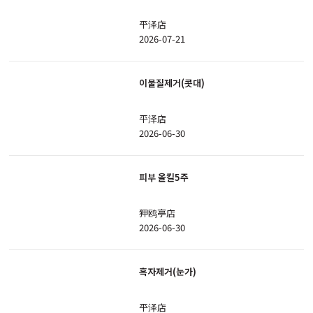
平泽店
2026-07-21
이물질제거(콧대)
平泽店
2026-06-30
피부 올킬5주
狎鸥亭店
2026-06-30
흑자제거(눈가)
平泽店