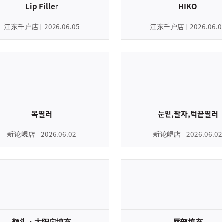
Lip Filler
HIKO
江东千户店
2026.06.05
江东千户店
2026.06.0
목필러
눈밑,팔자,턱끝필러
新论峴店
2026.06.02
新论峴店
2026.06.02
额头・太阳穴填充
唇部填充