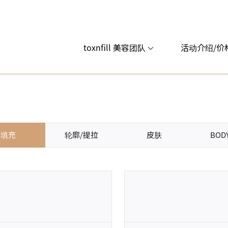
toxnfill 美容团队
活动介绍/价
填充
轮廓/提拉
皮肤
BOD