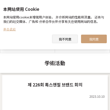
本网站使用 Cookie
本网站使用cookie来增强用户体验， 并分析网站的性能和流量。 还将与
我们的社交媒体、广告和 分析合作伙伴分享有关您使用网站的信息。
toxnfill 美容医院 向您约定
医生&职员 介绍
单击此处
我不同意
我同意
toxnfill 美容医院 视频
合作酒店指南
学術活動
제 226회 톡스앤필 브랜드 회의
2023.10.10