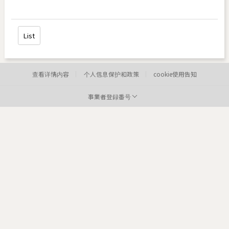
List
查看详情内容
个人信息保护和政策
cookie使用告知
事業者登録番号
病院:
toxnfill明洞店
代表者:
李炫定
事業者登録番号:
220-12-05373
Tel:
住所:
84
医院: toxnfill
江南本店 代表者: Park Dae jung
商业登记号码: 214-13-33847
电话: 1661-4842
Departments: dermatology, plastic surgery
COPYRIGHTⓒ2021 TOXNFILL. All rights reserved.