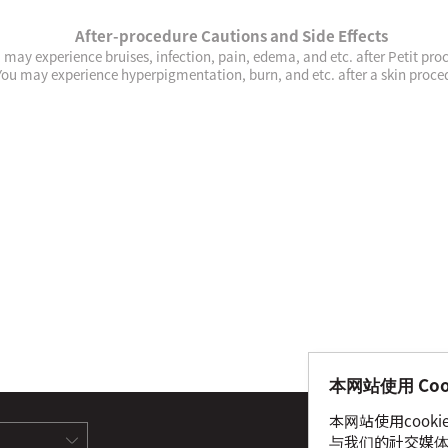
After-procedure Cautions and Side Effects
 may experience bruises, infection, pain, edema, and etc. after Petit pro
You may experience hyperpigmentation, burn, and etc. after a skin proce
本网站使用 Coo
本网站使用cook
查看
与我们的社交媒体