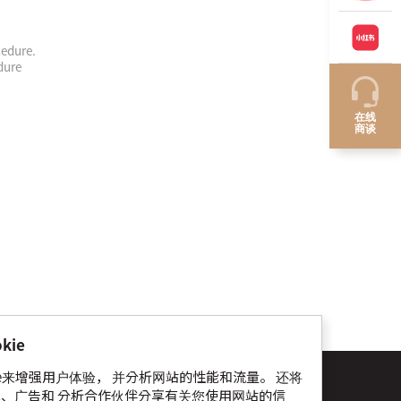
cedure.
dure
在线
商谈
kie
ie来增强用户体验， 并分析网站的性能和流量。 还将
详情内容
个人信息保护和政策
cookie使用告知
、广告和 分析合作伙伴分享有关您使用网站的信