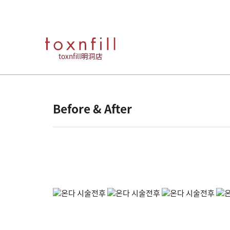
toxnfill明洞店
Before & After