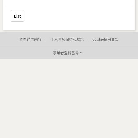
List
查看详情内容
个人信息保护和政策
cookie使用告知
事業者登録番号
病院:
toxnfill明洞店
代表者:
李炫定
事業者登録番号:
220-12-05373
Tel:
住所:
84
医院: toxnfill
江南本店 代表者: Park Dae jung
商业登记号码: 214-13-33847
电话: 1661-4842
Departments: dermatology, plastic surgery
COPYRIGHTⓒ2021 TOXNFILL. All rights reserved.