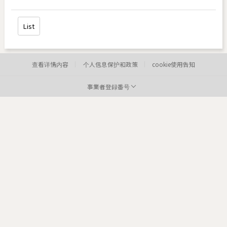
List
查看详情内容
个人信息保护和政策
cookie使用告知
事業者登録番号
病院:
toxnfill明洞店
代表者:
李炫定
事業者登録番号:
220-12-05373
Tel:
住所:
84
医院: toxnfill
江南本店 代表者: Park Dae jung
商业登记号码: 214-13-33847
电话: 1661-4842
Departments: dermatology, plastic surgery
COPYRIGHTⓒ2021 TOXNFILL. All rights reserved.