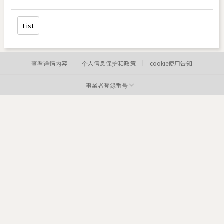
List
查看详情内容
个人信息保护和政策
cookie使用告知
事業者登録番号
病院:
toxnfill明洞店
代表者:
李炫定
事業者登録番号:
220-12-05373
Tel:
住所:
84
医院: toxnfill
江南本店 代表者: Park Dae jung
商业登记号码: 214-13-33847
电话: 1661-4842
Departments: dermatology, plastic surgery
COPYRIGHTⓒ2021 TOXNFILL. All rights reserved.