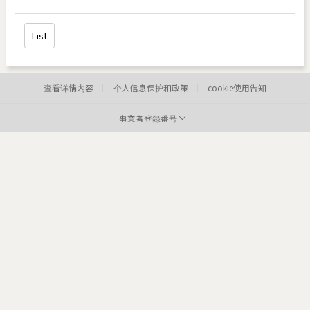
List
查看详情内容
个人信息保护和政策
cookie使用告知
事業者登録番号
病院:
toxnfill明洞店
代表者:
李炫定
事業者登録番号:
220-12-05373
Tel:
住所:
84
医院: toxnfill
江南本店 代表者: Park Dae jung
商业登记号码: 214-13-33847
电话: 1661-4842
Departments: dermatology, plastic surgery
COPYRIGHTⓒ2021 TOXNFILL. All rights reserved.