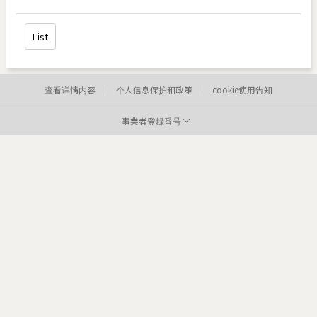
List
查看详情内容
个人信息保护和政策
cookie使用告知
事業者登録番号
病院:
toxnfill明洞店
代表者:
李炫定
事業者登録番号:
220-12-05373
Tel:
住所:
84
医院: toxnfill
江南本店 代表者: Park Dae jung
商业登记号码: 214-13-33847
电话: 1661-4842
Departments: dermatology, plastic surgery
COPYRIGHTⓒ2021 TOXNFILL. All rights reserved.