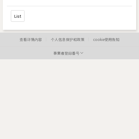
List
查看详情内容
个人信息保护和政策
cookie使用告知
事業者登録番号
病院:
toxnfill明洞店
代表者:
李炫定
事業者登録番号:
220-12-05373
Tel:
住所:
84
医院: toxnfill
江南本店 代表者: Park Dae jung
商业登记号码: 214-13-33847
电话: 1661-4842
Departments: dermatology, plastic surgery
COPYRIGHTⓒ2021 TOXNFILL. All rights reserved.