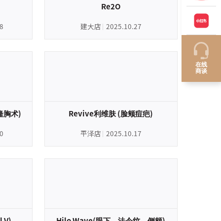
Re2O
8
建大店
2025.10.27
在线
商谈
隆胸术)
Revive利维肤 (脸颊痘疤)
0
平泽店
2025.10.17
 V)
Hilo Wave(眼下、法令纹、侧颊)