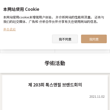
本网站使用 Cookie
本网站使用cookie来增强用户体验， 并分析网站的性能和流量。 还将与
我们的社交媒体、广告和 分析合作伙伴分享有关您使用网站的信息。
toxnfill 美容医院 向您约定
医生&职员 介绍
单击此处
我不同意
我同意
toxnfill 美容医院 视频
合作酒店指南
学術活動
제 203회 톡스앤필 브랜드회의
2021.11.02